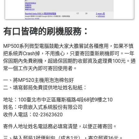
有口皆碑的刷機服務：
MP500系列微型電腦鼓勵大家大膽嘗試各種應用，如果不慎
把系統弄Crash掉，不用擔心，只要寄回重新刷機即可。一年
保固期內免費刷機，超過保固期酌收郵資及處理費100元。通
常一個工作天內即可寄回使用者。
一、將MP520主機用泡泡棉包好
二、填寫郵局免費提供地址姓名貼紙：
地址：100臺北市中正區羅斯福路4段68號9樓之10
姓名：中鼎嵌入式系統股份有限公司
收件人電話：02-23623620
寄件人地址姓名電話務必填寫清楚，以便正確寄回。
三、裝入郵局1號便利包（成本1元），寄交郵資36元。