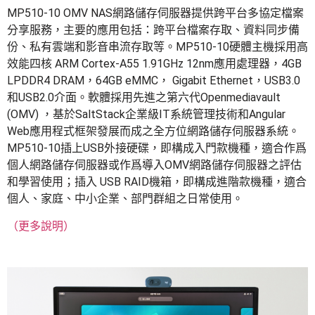
MP510-10 OMV NAS網路儲存伺服器提供跨平台多協定檔案
分享服務，主要的應用包括：跨平台檔案存取、資料同步備
份、私有雲端和影音串流存取等。MP510-10硬體主機採用高
效能四核 ARM Cortex-A55 1.91GHz 12nm應用處理器，4GB
LPDDR4 DRAM，64GB eMMC， Gigabit Ethernet，USB3.0
和USB2.0介面。軟體採用先進之第六代Openmediavault
(OMV) ，基於SaltStack企業級IT系統管理技術和Angular
Web應用程式框架發展而成之全方位網路儲存伺服器系統。
MP510-10插上USB外接硬碟，即構成入門款機種，適合作爲
個人網路儲存伺服器或作爲導入OMV網路儲存伺服器之評估
和學習使用；插入 USB RAID機箱，即構成進階款機種，適合
個人、家庭、中小企業、部門群組之日常使用。
（更多說明）