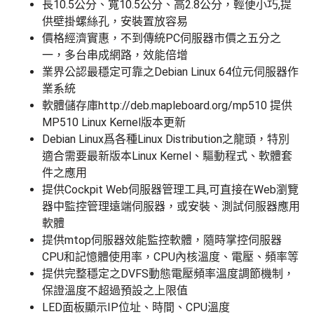
長10.5公分、寬10.5公分、高2.8公分，輕便小巧,提
供壁掛螺絲孔，安裝置放容易
價格經濟實惠，不到傳統PC伺服器市價之五分之
一，多台串成網路，效能倍增
業界公認最穩定可靠之Debian Linux 64位元伺服器作
業系統
軟體儲存庫http://deb.mapleboard.org/mp510 提供
MP510 Linux Kernel版本更新
Debian Linux爲各種Linux Distribution之龍頭，特別
適合需要最新版本Linux Kernel、驅動程式、軟體套
件之應用
提供Cockpit Web伺服器管理工具,可直接在Web瀏覽
器中監控管理遠端伺服器，或安裝、測試伺服器應用
軟體
提供mtop伺服器效能監控軟體，隨時掌控伺服器
CPU和記憶體使用率，CPU內核溫度、電壓、頻率等
提供完整穩定之DVFS動態電壓頻率溫度調節機制，
保證溫度不超過預設之上限值
LED面板顯示IP位址、時間、CPU溫度