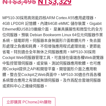
NT$
3,495
NT$
3,329
MP510-30採用高效能四核ARM Cortex A55應用處理器，
4GB LPDDR 記憶體，內建64GB eMMC 儲存裝置，Gigabit
Ethernet和USB2/3連線介面， 是兼具擴展性和微型化的全方
位伺服器。預裝 Debian Bookworm Linux 64位元伺服器作業
系統，插電即用。伺服器本身無圖形介面軟體元件，免去圖
形處理之負擔和耗費，不但增強應用程式處理效能，更節能
省電，特別適合全年無休之伺服器應用。MP510-30採用
Cockpit Web伺服器管理工具，可直接在遠端各種Web瀏覽器
中監控管理伺服器，或安裝、測試伺服器應用軟體。也可應
用Cockpit提供之API和開發平臺，開發圖形介面之應用軟
體，整合至Cockpit之Web頁面中。MP510-30適合作爲各種
系統整合應用之有頭或無頭伺服器，及作爲配合雲端伺服器
或資料中心之邊緣伺服器。
立即購買 PChome24h購物